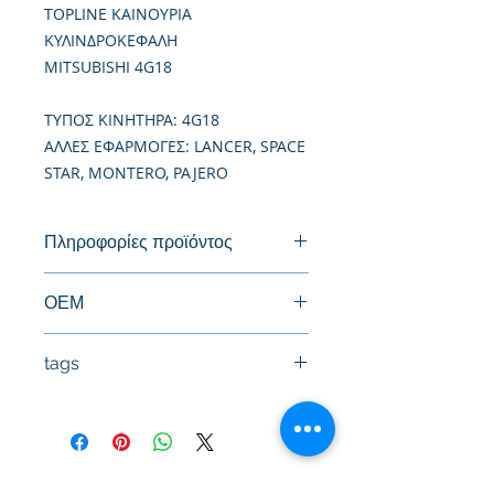
TOPLINE ΚΑΙΝΟΥΡΙΑ
ΚΥΛΙΝΔΡΟΚΕΦΑΛΗ
MITSUBISHI 4G18
TΥΠΟΣ ΚΙΝΗΤΗΡΑ: 4G18
ΑΛΛΕΣ ΕΦΑΡΜΟΓΕΣ: LANCER, SPACE
STAR, MONTERO, PAJERO
Πληροφορίες προϊόντος
Καινούργια Κυλινδροκεφαλή
ΟΕΜ
MD344154
tags
#Κεφαλή #Καπάκι μηχανής
#Κυλινδροκεφαλή #Κεφαλάρι
#TPTOPLINE