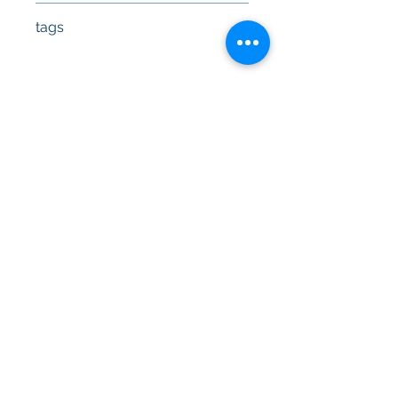
tags
#Κεφαλή #Καπάκι μηχανής
#Κυλινδροκεφαλή #Κεφαλάρι
#TPTOPLINE
Όροι Χρήσης
Συχνές Ερωτήσεις
Τρόποι Πληρωμής
Εγγύηση
Τρόποι Αποστολής
Ιωνίας 20, 57009
Θεσσαλονίκη
τηλ:
2310-550424
,
2310-513334
email:
info@kefales.gr