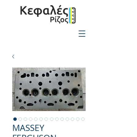
2310-550424
MASSEY