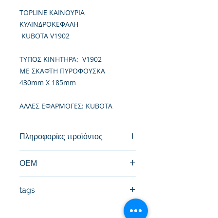
TOPLINE ΚΑΙΝΟΥΡΙΑ
ΚΥΛΙΝΔΡΟΚΕΦΑΛΗ
KUBOTA V1902
TΥΠΟΣ ΚΙΝΗΤΗΡΑ: V1902
ΜΕ ΣΚΑΦΤΗ ΠΥΡΟΦΟΥΣΚΑ
430mm X 185mm
ΑΛΛΕΣ ΕΦΑΡΜΟΓΕΣ: KUBOTA
Πληροφορίες προϊόντος
Καινούργια Κυλινδροκεφαλή
ΟΕΜ
15422-03044, 15422-03040, 17345-
tags
03040
#Κεφαλή #Καπάκι μηχανής