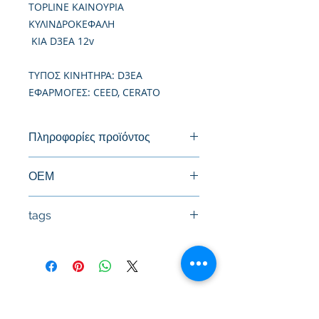
TOPLINE ΚΑΙΝΟΥΡΙΑ
ΚΥΛΙΝΔΡΟΚΕΦΑΛΗ
KIA D3EA 12v
TΥΠΟΣ ΚΙΝΗΤΗΡΑ: D3EA
ΕΦΑΡΜΟΓΕΣ: CEED, CERATO
Πληροφορίες προϊόντος
Καινούργια Κυλινδροκεφαλή
ΟΕΜ
22100-27500, 22100-27501
tags
#Κεφαλή #Καπάκι μηχανής
#Κυλινδροκεφαλή #Κεφαλάρι
#TPTOPLINE
Όροι Χρήσης