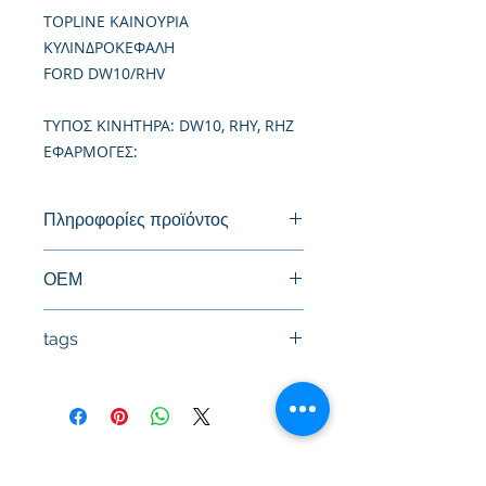
TOPLINE ΚΑΙΝΟΥΡΙΑ
ΚΥΛΙΝΔΡΟΚΕΦΑΛΗ
FORD DW10/RHV
TΥΠΟΣ ΚΙΝΗΤΗΡΑ: DW10, RHY, RHZ
ΕΦΑΡΜΟΓΕΣ:
Πληροφορίες προϊόντος
Καινούργια Κυλινδροκεφαλή
ΟΕΜ
tags
#Κεφαλή #Καπάκι μηχανής
#Κυλινδροκεφαλή #Κεφαλάρι
#TPTOPLINE
Όροι Χρήσης