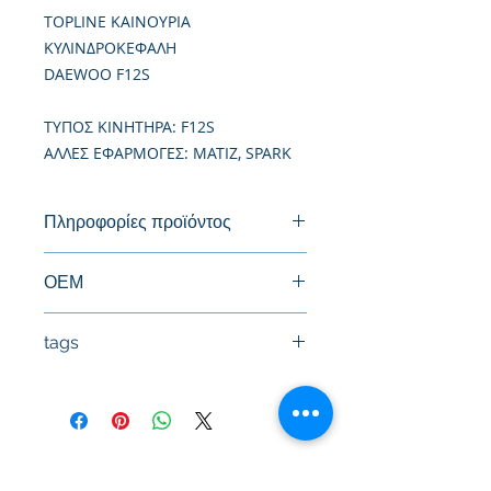
TOPLINE ΚΑΙΝΟΥΡΙΑ
ΚΥΛΙΝΔΡΟΚΕΦΑΛΗ
DAEWOO F12S
TΥΠΟΣ ΚΙΝΗΤΗΡΑ: F12S
ΑΛΛΕΣ ΕΦΑΡΜΟΓΕΣ: ΜΑΤΙΖ, SPARK
Πληροφορίες προϊόντος
Καινούργια Κυλινδροκεφαλή
ΟΕΜ
96642709, 96666228, 96325166
tags
#Κεφαλή #Καπάκι μηχανής
#Κυλινδροκεφαλή #Κεφαλάρι
#TPTOPLINE
Όροι Χρήσης