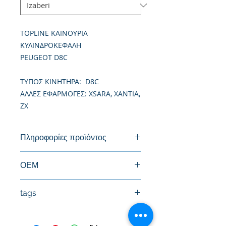
TOPLINE ΚΑΙΝΟΥΡΙΑ
ΚΥΛΙΝΔΡΟΚΕΦΑΛΗ
PEUGEOT D8C
TΥΠΟΣ ΚΙΝΗΤΗΡΑ: D8C
ΑΛΛΕΣ ΕΦΑΡΜΟΓΕΣ: XSARA, XANTIA,
ZX
Πληροφορίες προϊόντος
Καινούργια Κυλινδροκεφαλή
ΟΕΜ
0200H5, 0200N8
tags
#Κεφαλή #Καπάκι μηχανής
#Κυλινδροκεφαλή #Κεφαλάρι