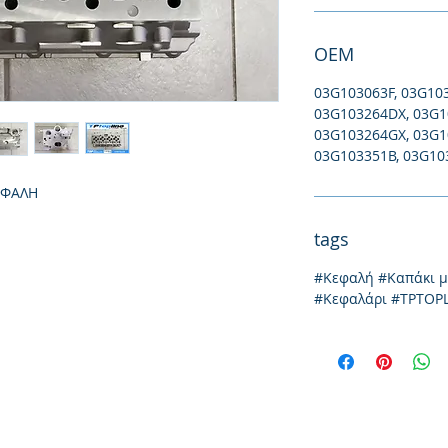
ΟΕΜ
03G103063F, 03G10
03G103264DX, 03G1
03G103264GX, 03G1
03G103351B, 03G10
ΕΦΑΛΗ
tags
#Κεφαλή #Καπάκι 
#Κεφαλάρι #TPTOP