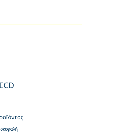
2310-550424
BLOG
Φορτιστές
Επικοινωνία
 ECD
ροϊόντος
ροκεφαλή