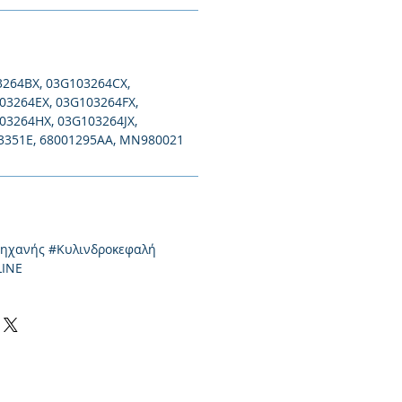
3264BX, 03G103264CX,
03264EX, 03G103264FX,
03264HX, 03G103264JX,
3351E, 68001295AA, MN980021
μηχανής #Κυλινδροκεφαλή
LINE