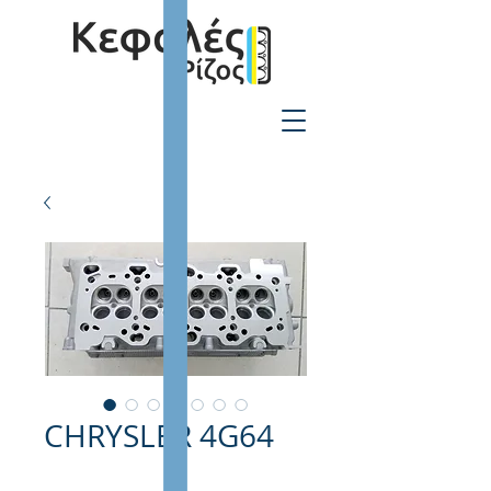
2310-550424
CHRYSLER 4G64