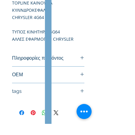
TOPLINE ΚΑΙΝΟΥΡΙΑ
ΚΥΛΙΝΔΡΟΚΕΦΑΛΗ
CHRYSLER 4G64
TΥΠΟΣ ΚΙΝΗΤΗΡΑ: 4G64
ΑΛΛΕΣ ΕΦΑΡΜΟΓΕΣ: CHRYSLER
Πληροφορίες προϊόντος
Καινούργια Κυλινδροκεφαλή
ΟΕΜ
tags
#Κεφαλή #Καπάκι μηχανής
#Κυλινδροκεφαλή #Κεφαλάρι
#TPTOPLINE
Όροι Χρήσης