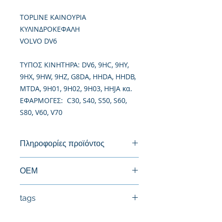
TOPLINE ΚΑΙΝΟΥΡΙΑ
ΚΥΛΙΝΔΡΟΚΕΦΑΛΗ
VOLVO DV6
TΥΠΟΣ ΚΙΝΗΤΗΡΑ: DV6, 9HC, 9HY,
9HX, 9HW, 9HZ, G8DA, HHDA, HHDB,
MTDA, 9H01, 9H02, 9H03, HHJA κα.
ΕΦΑΡΜΟΓΕΣ: C30, S40, S50, S60,
S80, V60, V70
Πληροφορίες προϊόντος
Καινούργια Κυλινδροκεφαλή
ΟΕΜ
9655911480, 0200JJ, 0200EH,
tags
1229884, 1477183, 1676242,
1767479, 8603391, 36050300,
#Κεφαλή #Καπάκι μηχανής
30711479