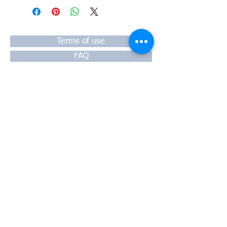
#Κυλινδροκεφαλή #Κεφαλάρι
#TPTOPLINE
Terms of use
FAQ
Payment
Warranty
Shipping
Thessaloniki, 54628
4th klm National Road Thesssaloniki-
Athens,
Motorway A1
Greece
Tel:
+30 2310-550424
, +30
2310-
513334
fax:
+302310-550768
email:
info@kefales.gr