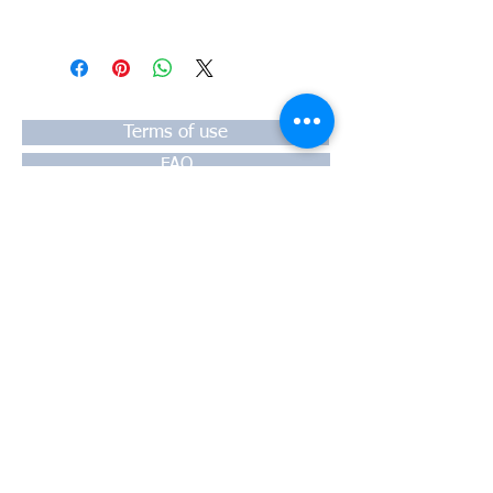
#Κεφαλή #Καπάκι μηχανής
#Κυλινδροκεφαλή #Κεφαλάρι
#TPTOPLINE
Terms of use
FAQ
Payment
Warranty
Shipping
Thessaloniki, 54628
4th klm National Road Thesssaloniki-
Athens,
Motorway A1
Greece
Tel:
+30 2310-550424
, +30
2310-
513334