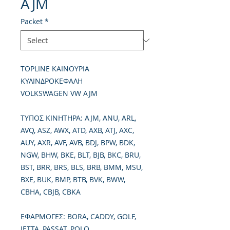
AJM
Packet
*
TOPLINE ΚΑΙΝΟΥΡΙΑ
ΚΥΛΙΝΔΡΟΚΕΦΑΛΗ
VOLKSWAGEN VW AJM
TΥΠΟΣ ΚΙΝΗΤΗΡΑ: AJM, ANU, ARL,
AVQ, ASZ, AWX, ATD, AXB, ATJ, AXC,
AUY, AXR, AVF, AVB, BDJ, BPW, BDK,
NGW, BHW, BKE, BLT, BJB, BKC, BRU,
BST, BRR, BRS, BLS, BRB, BMM, MSU,
BXE, BUK, BMP, BTB, BVK, BWW,
CBHA, CBJB, CBKA
ΕΦΑΡΜΟΓΕΣ: BORA, CADDY, GOLF,
JETTA, PASSAT, POLO