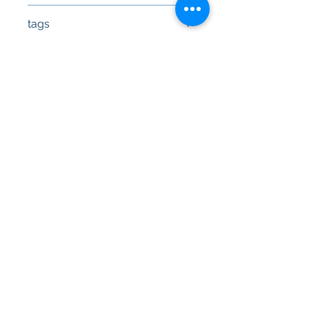
038103351C, 038103351D
tags
#Κεφαλή #Καπάκι μηχανής
#Κυλινδροκεφαλή #Κεφαλάρι
#TPTOPLINE
Terms of use
FAQ
Payment
Warranty
Shipping
Thessaloniki, 54628
4th klm National Road Thesssaloniki-
Athens,
Motorway A1
Greece