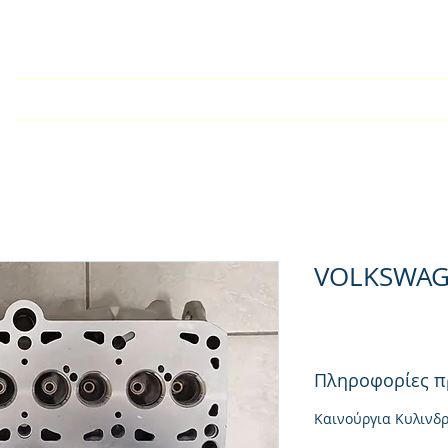
Home
Company
Kατάλογος
Products
Techn
VOLKSWAG
Πληροφορίες π
Καινούργια Κυλινδ