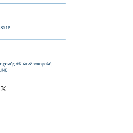
3351P
μηχανής #Κυλινδροκεφαλή
LINE
0-550424, +30 2310-513334