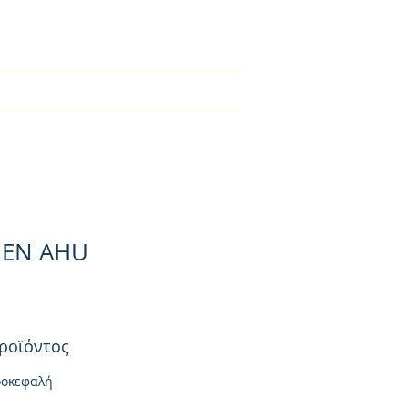
2310-550424
ical Section
Φορτιστές
Contact
EN AHU
ροϊόντος
ροκεφαλή