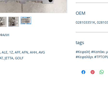
ΟΕΜ
028103351K, 02810
ΕΦΑΛΗ
tags
#Κεφαλή #Καπάκι 
ALE, 1Z, AFF, AFN, AHH, AVG
#Κεφαλάρι #TPTOP
T, JETTA, GOLF
Thessaloniki, 54628
4th klm National Road Thesssaloniki-Athens,
Tel: +30 231