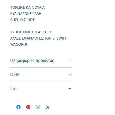
TOPLINE ΚΑΙΝΟΥΡΙΑ
ΚΥΛΙΝΔΡΟΚΕΦΑΛΗ
SUZUKI Z13DT
TΥΠΟΣ ΚΙΝΗΤΗΡΑ: Z13DT
ΑΛΛΕΣ ΕΦΑΡΜΟΓΕΣ: IGNIS, SWIFT,
WAGON R
Πληροφορίες προϊόντος
Καινούργια Κυλινδροκεφαλή
ΟΕΜ
5607138, 71723118, 71729497
tags
#Κεφαλή #Καπάκι μηχανής
#Κυλινδροκεφαλή #Κεφαλάρι
#TPTOPLINE