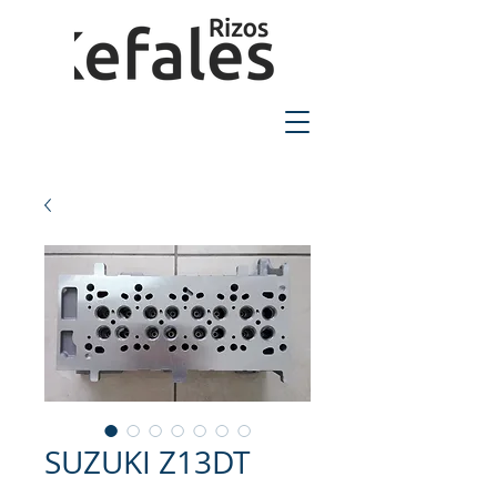
2310-550424
SUZUKI Z13DT