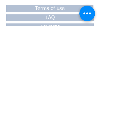
Terms of use
FAQ
Payment
Warranty
Shipping
Thessaloniki, 54628
4th klm National Road Thesssaloniki-
Athens,
Motorway A1
Greece
Tel:
+30 2310-550424
, +30
2310-
513334
fax:
+302310-550768
email:
info@kefales.gr
info@pa-ri.com