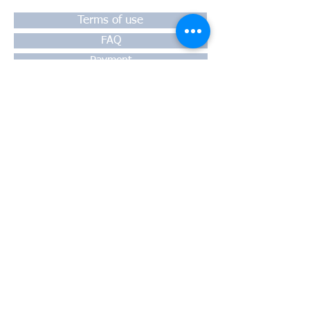
Terms of use
FAQ
Payment
Warranty
Shipping
Thessaloniki, 54628
4th klm National Road Thesssaloniki-
Athens,
Motorway A1
Greece
Tel:
+30 2310-550424
, +30
2310-
513334
fax:
+302310-550768
email:
info@kefales.gr
info@pa-ri.com