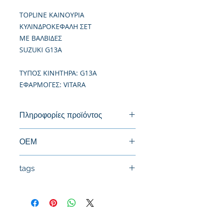
TOPLINE ΚΑΙΝΟΥΡΙΑ
ΚΥΛΙΝΔΡΟΚΕΦΑΛΗ ΣΕΤ
ΜΕ ΒΑΛΒΙΔΕΣ
SUZUKI G13A
TΥΠΟΣ ΚΙΝΗΤΗΡΑ: G13A
ΕΦΑΡΜΟΓΕΣ: VITARA
Πληροφορίες προϊόντος
Καινούργια Κυλινδροκεφαλή
ΟΕΜ
11110-82602
tags
#Κεφαλή #Καπάκι μηχανής
#Κυλινδροκεφαλή #Κεφαλάρι
#TPTOPLINE