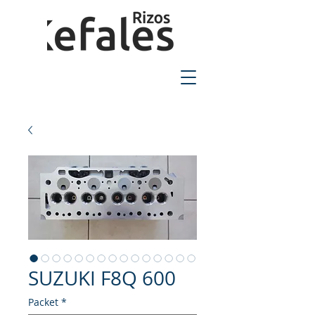
2310-550424
SUZUKI F8Q 600
Packet
*