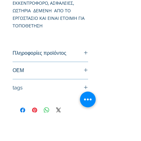
ΕΚΚΕΝΤΡΟΦΟΡΟ, ΑΣΦΑΛΕΙΕΣ,
ΩΣΤΗΡΙΑ ΔΕΜΕΝΗ ΑΠΟ ΤΟ
ΕΡΓΟΣΤΑΣΙΟ ΚΑΙ ΕΙΝΑΙ ΕΤΟΙΜΗ ΓΙΑ
ΤΟΠΟΘΕΤΗΣΗ
Πληροφορίες προϊόντος
Καινούργια Κυλινδροκεφαλή
ΟΕΜ
1111184CTO
tags
#Κεφαλή #Καπάκι μηχανής
#Κυλινδροκεφαλή #Κεφαλάρι
#TPTOPLINE
Terms of use
FAQ