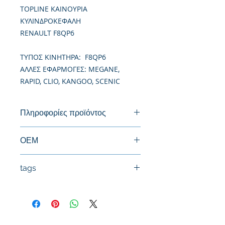
TOPLINE ΚΑΙΝΟΥΡΙΑ
ΚΥΛΙΝΔΡΟΚΕΦΑΛΗ
RENAULT F8QP6
TΥΠΟΣ ΚΙΝΗΤΗΡΑ: F8QP6
ΑΛΛΕΣ ΕΦΑΡΜΟΓΕΣ: MEGANE,
RAPID, CLIO, KANGOO, SCENIC
Πληροφορίες προϊόντος
Καινούργια Κυλινδροκεφαλή
ΟΕΜ
7701471013, 7701478460
tags
#Κεφαλή #Καπάκι μηχανής
#Κυλινδροκεφαλή #Κεφαλάρι
#TPTOPLINE