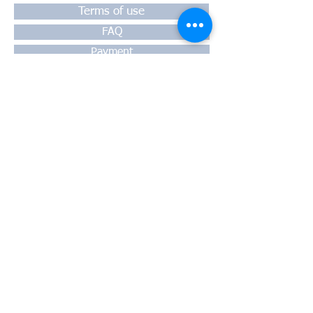
Terms of use
FAQ
Payment
Warranty
Shipping
Thessaloniki, 54628
4th klm National Road Thesssaloniki-
Athens,
Motorway A1
Greece
Tel:
+30 2310-550424
, +30
2310-
513334
fax:
+302310-550768
email:
info@kefales.gr
info@pa-ri.com