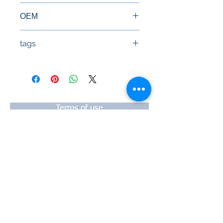
Καινούργια Κυλινδροκεφαλή
ΟΕΜ
4400196, 7701471013
tags
#Κεφαλή #Καπάκι μηχανής
#Κυλινδροκεφαλή #Κεφαλάρι
#TPTOPLINE
Terms of use
FAQ
Payment
Warranty
Shipping
Thessaloniki, 54628
4th klm National Road Thesssaloniki-
Athens,
Motorway A1