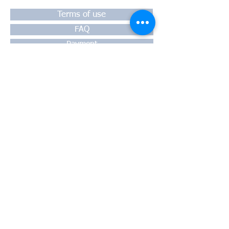
Terms of use
FAQ
Payment
Warranty
Shipping
Thessaloniki, 54628
4th klm National Road Thesssaloniki-
Athens,
Motorway A1
Greece
Tel:
+30 2310-550424
, +30
2310-
513334
fax:
+302310-550768
email:
info@kefales.gr
info@pa-ri.com