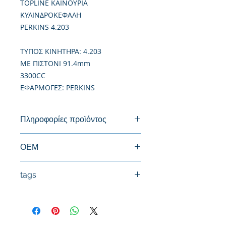
TOPLINE ΚΑΙΝΟΥΡΙΑ
ΚΥΛΙΝΔΡΟΚΕΦΑΛΗ
PERKINS 4.203
TΥΠΟΣ ΚΙΝΗΤΗΡΑ: 4.203
ME ΠΙΣΤΟΝΙ 91.4mm
3300CC
ΕΦΑΡΜΟΓΕΣ: PERKINS
Πληροφορίες προϊόντος
Καινούργια Κυλινδροκεφαλή
ΟΕΜ
ZZ80033, ZZ80047
tags
#Κεφαλή #Καπάκι μηχανής
#Κυλινδροκεφαλή #Κεφαλάρι
#TPTOPLINE