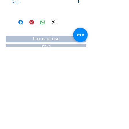
tags
#Κεφαλή #Καπάκι μηχανής
#Κυλινδροκεφαλή #Κεφαλάρι
#TPTOPLINE
Terms of use
FAQ
Payment
Warranty
Shipping
Thessaloniki, 54628
4th klm National Road Thesssaloniki-
Athens,
Motorway A1
Greece
Tel:
+30 2310-550424
, +30
2310-
513334