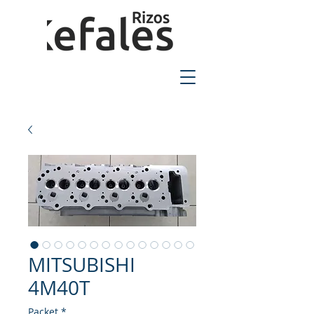
2310-550424
MITSUBISHI
4M40T
Packet
*