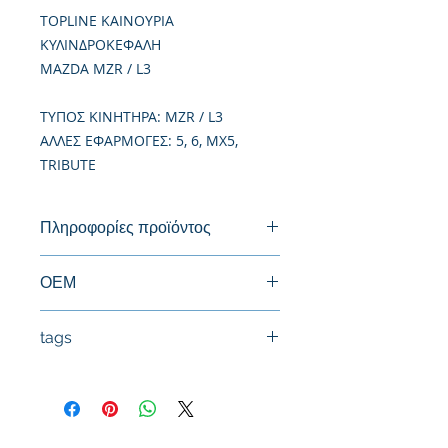
TOPLINE ΚΑΙΝΟΥΡΙΑ
ΚΥΛΙΝΔΡΟΚΕΦΑΛΗ
MAZDA MZR / L3
TΥΠΟΣ ΚΙΝΗΤΗΡΑ: MZR / L3
ΑΛΛΕΣ ΕΦΑΡΜΟΓΕΣ: 5, 6, MX5,
TRIBUTE
Πληροφορίες προϊόντος
Καινούργια Κυλινδροκεφαλή
ΟΕΜ
tags
#Κεφαλή #Καπάκι μηχανής
#Κυλινδροκεφαλή #Κεφαλάρι
#TPTOPLINE