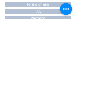
Terms of use
FAQ
Payment
Warranty
Shipping
Thessaloniki, 54628
4th klm National Road Thesssaloniki-
Athens,
Motorway A1
Greece
Tel:
+30 2310-550424
, +30
2310-
513334
fax:
+302310-550768
email:
info@kefales.gr
info@pa-ri.com