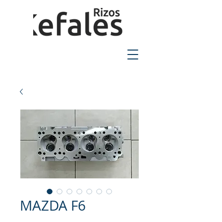
2310-550424
MAZDA F6