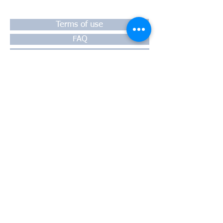
Terms of use
FAQ
Payment
Warranty
Shipping
Thessaloniki, 54628
4th klm National Road Thesssaloniki-
Athens,
Motorway A1
Greece
Tel:
+30 2310-550424
, +30
2310-
513334
fax:
+302310-550768
email:
info@kefales.gr
info@pa-ri.com