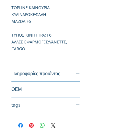
TOPLINE ΚΑΙΝΟΥΡΙΑ
ΚΥΛΙΝΔΡΟΚΕΦΑΛΗ
MAZDA F6
TΥΠΟΣ ΚΙΝΗΤΗΡΑ: F6
ΑΛΛΕΣ ΕΦΑΡΜΟΓΕΣ:VANETTE,
CARGO
Πληροφορίες προϊόντος
Καινούργια Κυλινδροκεφαλή
ΟΕΜ
tags
#Κεφαλή #Καπάκι μηχανής
#Κυλινδροκεφαλή #Κεφαλάρι
#TPTOPLINE