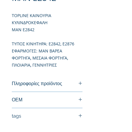
TOPLINE ΚΑΙΝΟΥΡΙΑ
ΚΥΛΙΝΔΡΟΚΕΦΑΛΗ
MAN E2842
TΥΠΟΣ ΚΙΝΗΤΗΡΑ: E2842, E2876
ΕΦΑΡΜΟΓΕΣ: MAN ΒΑΡΕΑ
ΦΟΡΤΗΓΑ, ΜΕΣΑΙΑ ΦΟΡΤΗΓΑ,
ΠΛΟΙΑΡΙΑ, ΓΕΝΝΗΤΡΙΕΣ
Πληροφορίες προϊόντος
Καινούργια Κυλινδροκεφαλή
ΟΕΜ
50.03100-6001, 51.03100-6140,
tags
51.03100-6179
#Κεφαλή #Καπάκι μηχανής