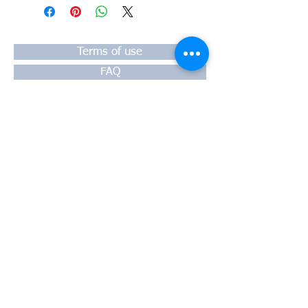
#Κυλινδροκεφαλή #Κεφαλάρι
#TPTOPLINE
Terms of use
FAQ
Payment
Warranty
Shipping
Thessaloniki, 54628
4th klm National Road Thesssaloniki-
Athens,
Motorway A1
Greece
Tel:
+30 2310-550424
, +30
2310-
513334
fax:
+302310-550768
email:
info@kefales.gr