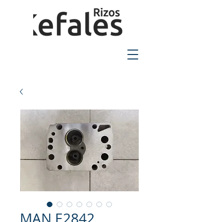
2310-550424
MAN E2842