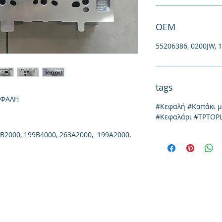
ΟΕΜ
55206386, 0200JW, 
tags
ΕΦΑΛΗ
#Κεφαλή #Καπάκι 
#Κεφαλάρι #TPTOP
B2000, 199B4000, 263A2000, 199A2000,
Thessaloniki, 54628
4th klm National Road Thesssaloniki-Athens,