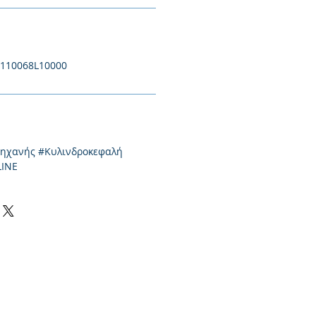
1110068L10000
μηχανής #Κυλινδροκεφαλή
LINE