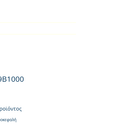
2310-550424
ical Section
Φορτιστές
Contact
9B1000
ροϊόντος
ροκεφαλή