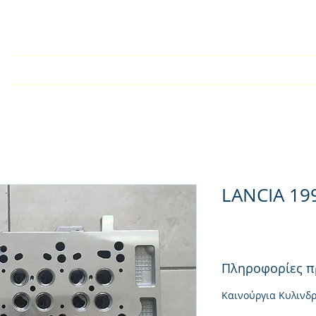
Home
Company
Kατάλογος
Products
Techn
LANCIA 19
Πληροφορίες π
Καινούργια Κυλινδ