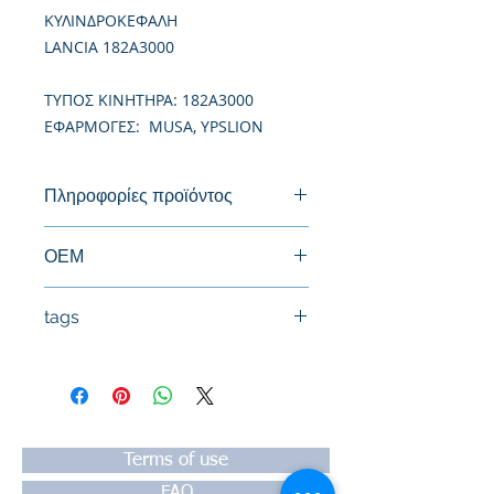
ΚΥΛΙΝΔΡΟΚΕΦΑΛΗ
LANCIA 182A3000
TΥΠΟΣ ΚΙΝΗΤΗΡΑ: 182A3000
ΕΦΑΡΜΟΓΕΣ: MUSA, YPSLION
Πληροφορίες προϊόντος
Καινούργια Κυλινδροκεφαλή
ΟΕΜ
tags
#Κεφαλή #Καπάκι μηχανής
#Κυλινδροκεφαλή #Κεφαλάρι
#TPTOPLINE
Terms of use
FAQ