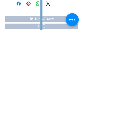
#Κυλινδροκεφαλή #Κεφαλάρι
#TPTOPLINE
Terms of use
FAQ
Payment
Warranty
Shipping
Thessaloniki, 54628
4th klm National Road Thesssaloniki-
Athens,
Motorway A1
Greece
Tel:
+30 2310-550424
, +30
2310-
513334
fax:
+302310-550768
email:
info@kefales.gr
info@pa-ri.com