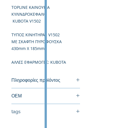
TOPLINE ΚΑΙΝΟΥΡΙΑ
ΚΥΛΙΝΔΡΟΚΕΦΑΛΗ
KUBOTA V1502
TΥΠΟΣ ΚΙΝΗΤΗΡΑ: V1502
ΜΕ ΣΚΑΦΤΗ ΠΥΡΟΦΟΥΣΚΑ
430mm X 185mm
ΑΛΛΕΣ ΕΦΑΡΜΟΓΕΣ: KUBOTA
Πληροφορίες προϊόντος
Καινούργια Κυλινδροκεφαλή
ΟΕΜ
tags
#Κεφαλή #Καπάκι μηχανής