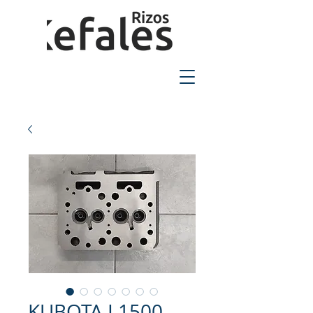
2310-550424
KUBOTA L1500