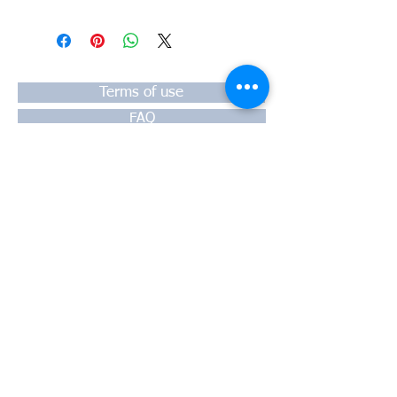
#Κεφαλή #Καπάκι μηχανής
#Κυλινδροκεφαλή #Κεφαλάρι
#TPTOPLINE
Terms of use
FAQ
Payment
Warranty
Shipping
Thessaloniki, 54628
4th klm National Road Thesssaloniki-
Athens,
Motorway A1
Greece
Tel:
+30 2310-550424
, +30
2310-
513334
fax:
+302310-550768