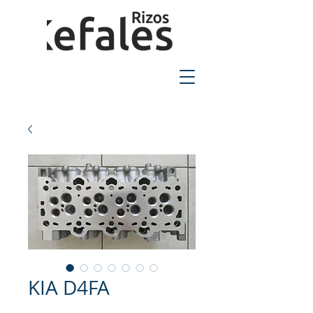
2310-550424
KIA D4FA