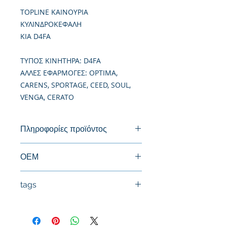
TOPLINE ΚΑΙΝΟΥΡΙΑ
ΚΥΛΙΝΔΡΟΚΕΦΑΛΗ
KIA D4FA
TΥΠΟΣ ΚΙΝΗΤΗΡΑ: D4FA
ΑΛΛΕΣ ΕΦΑΡΜΟΓΕΣ: OPTIMA,
CARENS, SPORTAGE, CEED, SOUL,
VENGA, CERATO
Πληροφορίες προϊόντος
Καινούργια Κυλινδροκεφαλή
ΟΕΜ
22111-2A260,22100-2A260, 22110-
tags
2A400, 22100-2A200, 22100-2A350
22100-2Α100, 22100-2Α300
#Κεφαλή #Καπάκι μηχανής
#Κυλινδροκεφαλή #Κεφαλάρι
#TPTOPLINE