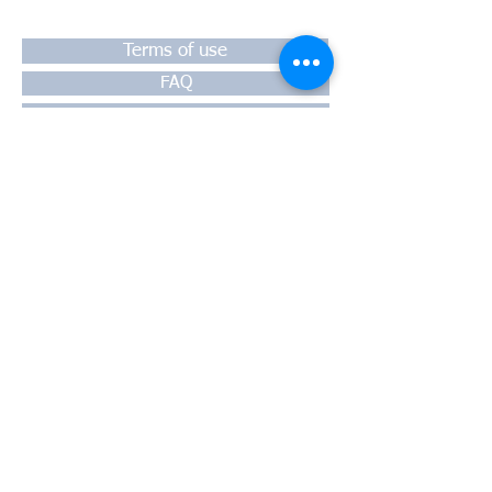
Terms of use
FAQ
Payment
Warranty
Shipping
Thessaloniki, 54628
4th klm National Road Thesssaloniki-
Athens,
Motorway A1
Greece
Tel:
+30 2310-550424
, +30
2310-
513334
fax:
+302310-550768
email:
info@kefales.gr
info@pa-ri.com