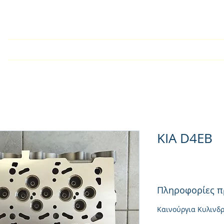
Home
Company
Kατάλογος
Products
Techn
KIA D4EB
Πληροφορίες π
Καινούργια Κυλινδ