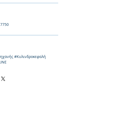
27750
μηχανής #Κυλινδροκεφαλή
LINE
0-550424, +30 2310-513334