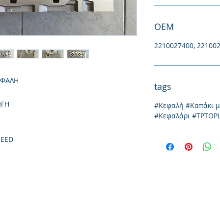
ΟΕΜ
2210027400, 22100
ΕΦΑΛΗ
tags
ΩΓΗ
#Κεφαλή #Καπάκι 
#Κεφαλάρι #TPTOP
CEED
Thessaloniki, 54628
4th klm National Road Thesssaloniki-Athens,
Tel: +30 231