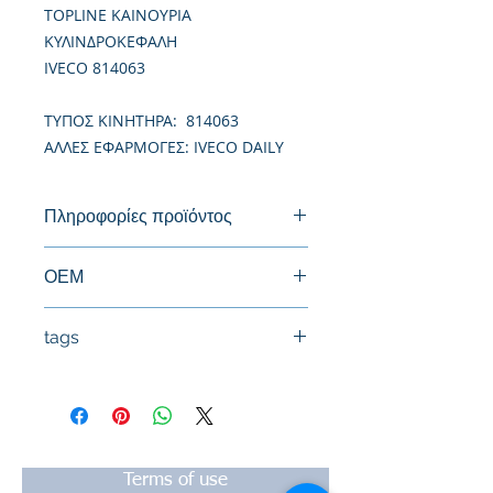
TOPLINE ΚΑΙΝΟΥΡΙΑ
ΚΥΛΙΝΔΡΟΚΕΦΑΛΗ
IVECO 814063
TΥΠΟΣ ΚΙΝΗΤΗΡΑ: 814063
ΑΛΛΕΣ ΕΦΑΡΜΟΓΕΣ: IVECO DAILY
Πληροφορίες προϊόντος
Καινούργια Κυλινδροκεφαλή
ΟΕΜ
7450415
tags
#Κεφαλή #Καπάκι μηχανής
#Κυλινδροκεφαλή #Κεφαλάρι
#TPTOPLINE
Terms of use