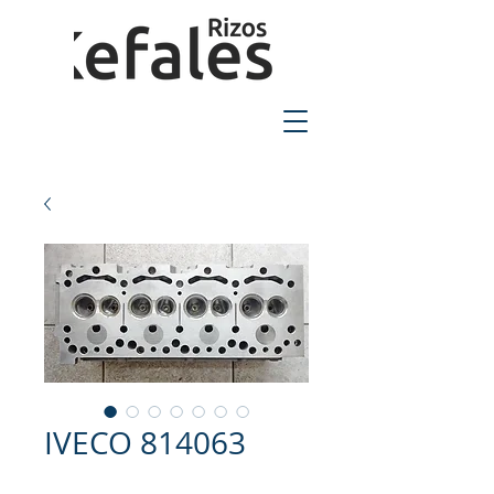
2310-550424
IVECO 814063