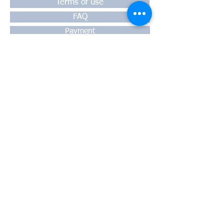
Terms of use
FAQ
Payment
Warranty
Shipping
Thessaloniki, 54628
4th klm National Road Thesssaloniki-
Athens,
Motorway A1
Greece
Tel:
+30 2310-550424
, +30
2310-
513334
fax:
+302310-550768
email:
info@kefales.gr
info@pa-ri.com