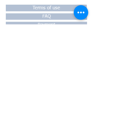
Terms of use
FAQ
Payment
Warranty
Shipping
Thessaloniki, 54628
4th klm National Road Thesssaloniki-
Athens,
Motorway A1
Greece
Tel:
+30 2310-550424
, +30
2310-
513334
fax:
+302310-550768
email:
info@kefales.gr
info@pa-ri.com