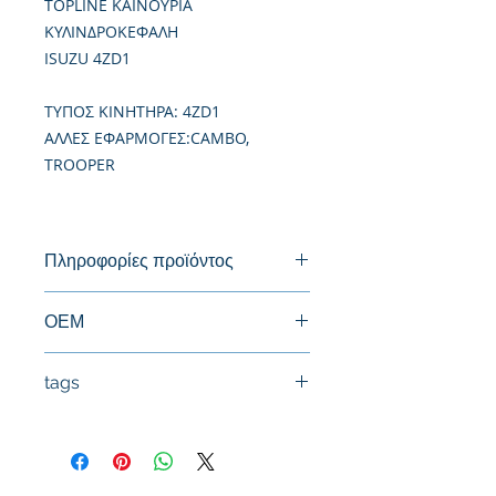
TOPLINE ΚΑΙΝΟΥΡΙΑ
ΚΥΛΙΝΔΡΟΚΕΦΑΛΗ
ISUZU 4ZD1
TΥΠΟΣ ΚΙΝΗΤΗΡΑ: 4ZD1
ΑΛΛΕΣ ΕΦΑΡΜΟΓΕΣ:CAMBO,
TROOPER
Πληροφορίες προϊόντος
Καινούργια Κυλινδροκεφαλή
ΟΕΜ
8941367841
tags
#Κεφαλή #Καπάκι μηχανής
#Κυλινδροκεφαλή #Κεφαλάρι
#TPTOPLINE