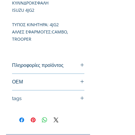
ΚΥΛΙΝΔΡΟΚΕΦΑΛΗ
ISUZU 4JG2
TΥΠΟΣ ΚΙΝΗΤΗΡΑ: 4JG2
ΑΛΛΕΣ ΕΦΑΡΜΟΓΕΣ:CAMBO,
TROOPER
Πληροφορίες προϊόντος
Καινούργια Κυλινδροκεφαλή
ΟΕΜ
tags
#Κεφαλή #Καπάκι μηχανής
#Κυλινδροκεφαλή #Κεφαλάρι
#TPTOPLINE