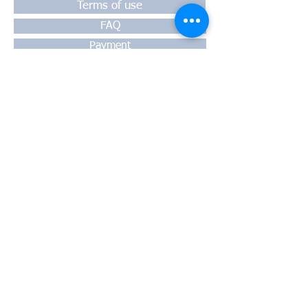
Terms of use
FAQ
Payment
Warranty
Shipping
Thessaloniki, 54628
4th klm National Road Thesssaloniki-
Athens,
Motorway A1
Greece
Tel:
+30 2310-550424
, +30
2310-
513334
fax:
+302310-550768
email:
info@kefales.gr
info@pa-ri.com