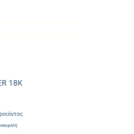
2310-550424
ical Section
Φορτιστές
Contact
ER 18K
ροϊόντος
ροκεφαλή