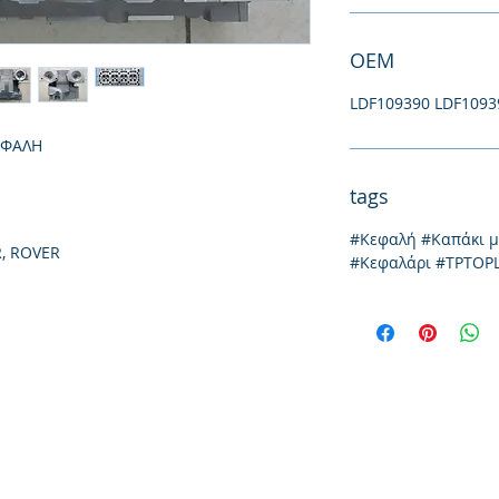
ΟΕΜ
LDF109390 LDF1093
ΕΦΑΛΗ
tags
#Κεφαλή #Καπάκι 
, ROVER
#Κεφαλάρι #TPTOP
Thessaloniki, 54628
4th klm National Road Thesssaloniki-Athens,
Tel: +30 231