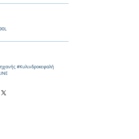
90L
μηχανής #Κυλινδροκεφαλή
LINE
0-550424, +30 2310-513334