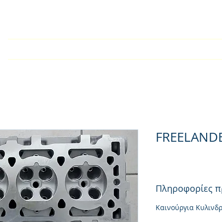
Home
Company
Kατάλογος
Products
Techn
FREELAND
Πληροφορίες π
Καινούργια Κυλινδ