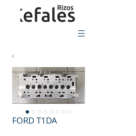
2310-550424
FORD T1DA