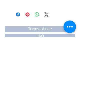
#Κεφαλή #Καπάκι μηχανής
#Κυλινδροκεφαλή #Κεφαλάρι
#TPTOPLINE
Terms of use
FAQ
Payment
Warranty
Shipping
Thessaloniki, 54628
4th klm National Road Thesssaloniki-
Athens,
Motorway A1
Greece
Tel:
+30 2310-550424
, +30
2310-
513334
fax:
+302310-550768