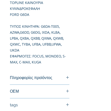
TOPLINE ΚΑΙΝΟΥΡΙΑ
ΚΥΛΙΝΔΡΟΚΕΦΑΛΗ
FORD G6DA
TΥΠΟΣ ΚΙΝΗΤΗΡΑ: G6DA-T005,
AZWA,G6DD, G6DG, IXDA, KLBA,
LPBA, QXBA, QXBB, QXWA, QXWB,
QXWC, TYBA, UFBA, UFBB,UFWA,
UKDA
ΕΦΑΡΜΟΓΕΣ: FOCUS, MONDEO, S-
MAX, C-MAX, KUGA
Πληροφορίες προϊόντος
Καινούργια Κυλινδροκεφαλή
ΟΕΜ
0200EF, 0200GP, 1231927, 1869775,
tags
2070070, 3M5Q6C032BA, 71724182,