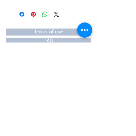
71724183, 71789715, 71794443
#Κεφαλή #Καπάκι μηχανής
#Κυλινδροκεφαλή #Κεφαλάρι
#TPTOPLINE
Terms of use
FAQ
Payment
Warranty
Shipping
Thessaloniki, 54628
4th klm National Road Thesssaloniki-
Athens,
Motorway A1
Greece
Tel:
+30 2310-550424
, +30
2310-
513334
fax:
+302310-550768