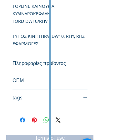
TOPLINE ΚΑΙΝΟΥΡΙΑ
ΚΥΛΙΝΔΡΟΚΕΦΑΛΗ
FORD DW10/RHV
TΥΠΟΣ ΚΙΝΗΤΗΡΑ: DW10, RHY, RHZ
ΕΦΑΡΜΟΓΕΣ:
Πληροφορίες προϊόντος
Καινούργια Κυλινδροκεφαλή
ΟΕΜ
tags
#Κεφαλή #Καπάκι μηχανής
#Κυλινδροκεφαλή #Κεφαλάρι
#TPTOPLINE
Terms of use