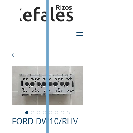
2310-550424
FORD DW10/RHV