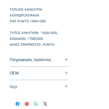
TOPLINE ΚΑΙΝΟΥΡΙΑ
ΚΥΛΙΝΔΡΟΚΕΦΑΛΗ
FIAT PUNTO 160A1000
TΥΠΟΣ ΚΙΝΗΤΗΡΑ: 160A1000,
836A4000, 178B2000
ΑΛΛΕΣ ΕΦΑΡΜΟΓΕΣ: PUNTO
Πληροφορίες προϊόντος
Καινούργια Κυλινδροκεφαλή
ΟΕΜ
7618445
tags
#Κεφαλή #Καπάκι μηχανής
#Κυλινδροκεφαλή #Κεφαλάρι
#TPTOPLINE