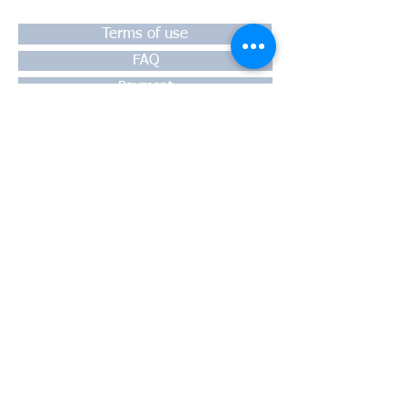
Terms of use
FAQ
Payment
Warranty
Shipping
Thessaloniki, 54628
4th klm National Road Thesssaloniki-
Athens,
Motorway A1
Greece
Tel:
+30 2310-550424
, +30
2310-
513334
fax:
+302310-550768
email:
info@kefales.gr
info@pa-ri.com