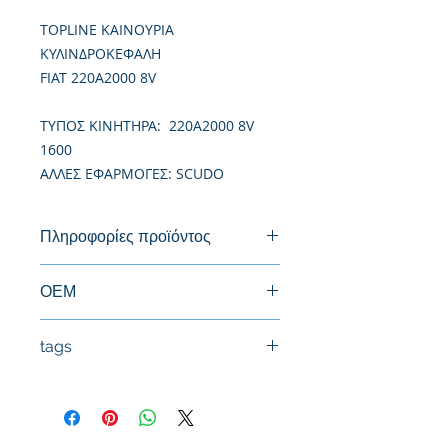
TOPLINE ΚΑΙΝΟΥΡΙΑ
ΚΥΛΙΝΔΡΟΚΕΦΑΛΗ
FIAT 220A2000 8V
TΥΠΟΣ ΚΙΝΗΤΗΡΑ: 220A2000 8V
1600
ΑΛΛΕΣ ΕΦΑΡΜΟΓΕΣ: SCUDO
Πληροφορίες προϊόντος
Καινούργια Κυλινδροκεφαλή
ΟΕΜ
7704453, 98809738, 7734225,
tags
7559714
#Κεφαλή #Καπάκι μηχανής
#Κυλινδροκεφαλή #Κεφαλάρι
#TPTOPLINE