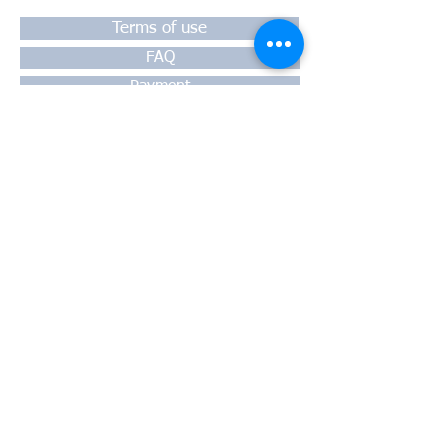
Terms of use
FAQ
Payment
Warranty
Shipping
Thessaloniki, 54628
4th klm National Road Thesssaloniki-
Athens,
Motorway A1
Greece
Tel:
+30 2310-550424
, +30
2310-
513334
fax:
+302310-550768
email:
info@kefales.gr
info@pa-ri.com