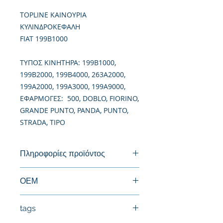
TOPLINE ΚΑΙΝΟΥΡΙΑ
ΚΥΛΙΝΔΡΟΚΕΦΑΛΗ
FIAT 199B1000
TΥΠΟΣ ΚΙΝΗΤΗΡΑ: 199B1000,
199B2000, 199B4000, 263A2000,
199A2000, 199A3000, 199A9000,
ΕΦΑΡΜΟΓΕΣ: 500, DOBLO, FIORINO,
GRANDE PUNTO, PANDA, PUNTO,
STRADA, TIPO
Πληροφορίες προϊόντος
Καινούργια Κυλινδροκεφαλή
ΟΕΜ
55206386, 0200JW, 1110068L10000
tags