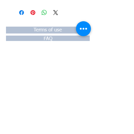
#Κεφαλή #Καπάκι μηχανής
#Κυλινδροκεφαλή #Κεφαλάρι
#TPTOPLINE
Terms of use
FAQ
Payment
Warranty
Shipping
Thessaloniki, 54628
4th klm National Road Thesssaloniki-
Athens,
Motorway A1
Greece
Tel:
+30 2310-550424
, +30
2310-
513334
fax:
+302310-550768