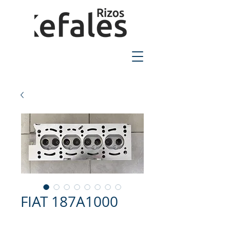
2310-550424
FIAT 187A1000