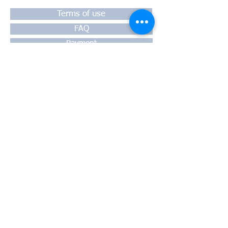
Terms of use
FAQ
Payment
Warranty
Shipping
Thessaloniki, 54628
4th klm National Road Thesssaloniki-
Athens,
Motorway A1
Greece
Tel:
+30 2310-550424
, +30
2310-
513334
fax:
+302310-550768
email:
info@kefales.gr
info@pa-ri.com