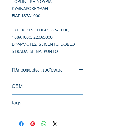
TOPLINE ΚΑΙΝΟΥΡΙΑ
ΚΥΛΙΝΔΡΟΚΕΦΑΛΗ
FIAT 187A1000
TΥΠΟΣ ΚΙΝΗΤΗΡΑ: 187A1000,
188A4000, 223A5000
ΕΦΑΡΜΟΓΕΣ: SEICENTO, DOBLO,
STRADA, SIENA, PUNTO
Πληροφορίες προϊόντος
Καινούργια Κυλινδροκεφαλή
ΟΕΜ
71739154, 71785942, 71724500
tags
#Κεφαλή #Καπάκι μηχανής
#Κυλινδροκεφαλή #Κεφαλάρι
#TPTOPLINE