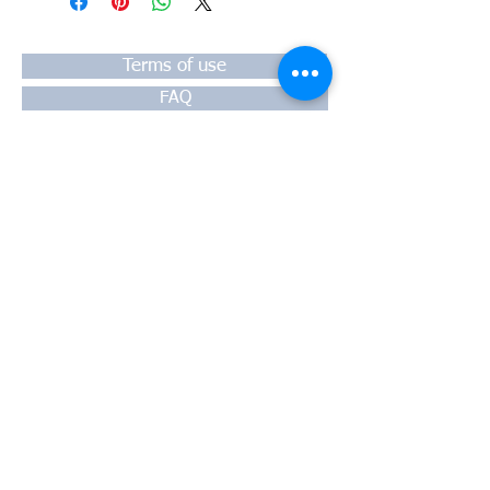
#TPTOPLINE
Terms of use
FAQ
Payment
Warranty
Shipping
Thessaloniki, 54628
4th klm National Road Thesssaloniki-
Athens,
Motorway A1
Greece
Tel:
+30 2310-550424
, +30
2310-
513334
fax:
+302310-550768
email:
info@kefales.gr
info@pa-ri.com