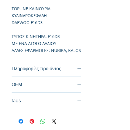
TOPLINE ΚΑΙΝΟΥΡΙΑ
ΚΥΛΙΝΔΡΟΚΕΦΑΛΗ
DAEWOO F16D3
TΥΠΟΣ ΚΙΝΗΤΗΡΑ: F16D3
ΜΕ ΕΝΑ ΑΓΩΓΟ ΛΑΔΙΟΥ
ΑΛΛΕΣ ΕΦΑΡΜΟΓΕΣ: NUBIRA, KALOS
Πληροφορίες προϊόντος
Καινούργια Κυλινδροκεφαλή
ΟΕΜ
96378691, 94581192, 96446922,
tags
96389035
#Κεφαλή #Καπάκι μηχανής
#Κυλινδροκεφαλή #Κεφαλάρι
#TPTOPLINE