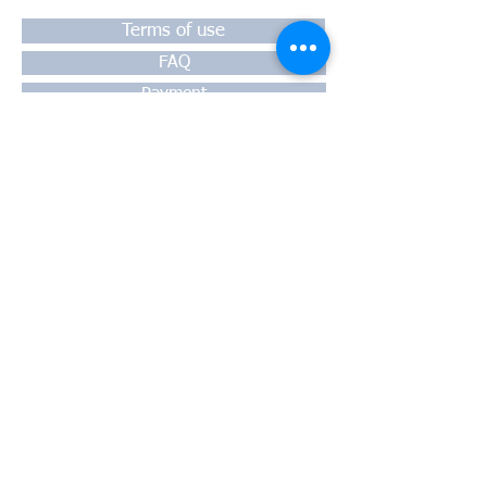
Terms of use
FAQ
Payment
Warranty
Shipping
Thessaloniki, 54628
4th klm National Road Thesssaloniki-
Athens,
Motorway A1
Greece
Tel:
+30 2310-550424
, +30
2310-
513334
fax:
+302310-550768
email:
info@kefales.gr
info@pa-ri.com