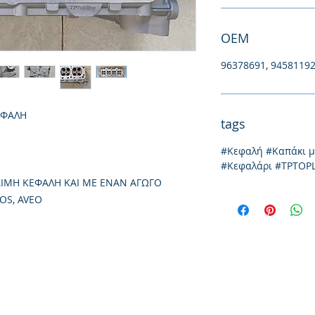
ΟΕΜ
96378691, 94581192
ΕΦΑΛΗ
tags
#Κεφαλή #Καπάκι 
#Κεφαλάρι #TPTOP
ΕΣΙΜΗ ΚΕΦΑΛΗ ΚΑΙ ΜΕ ΕΝΑΝ ΑΓΩΓΟ
OS, AVEO
Thessaloniki, 54628
4th klm National Road Thesssaloniki-Athens,
Tel: +30 231