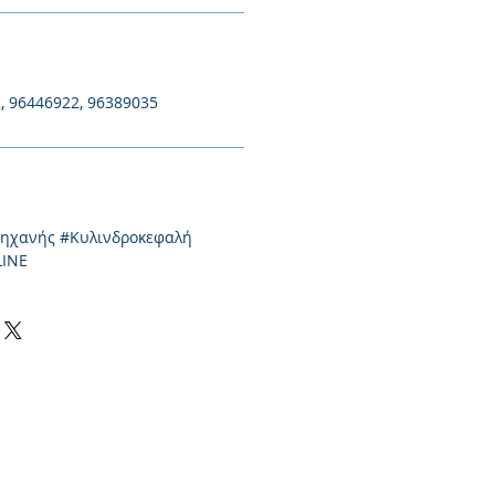
, 96446922, 96389035
μηχανής #Κυλινδροκεφαλή
LINE
0-550424, +30 2310-513334