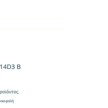
2310-550424
ical Section
Φορτιστές
Contact
14D3 B
ροϊόντος
ροκεφαλή