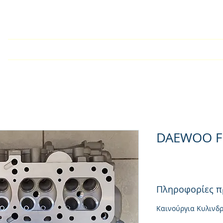
Home
Company
Kατάλογος
Products
Techn
DAEWOO F
Πληροφορίες π
Καινούργια Κυλινδ