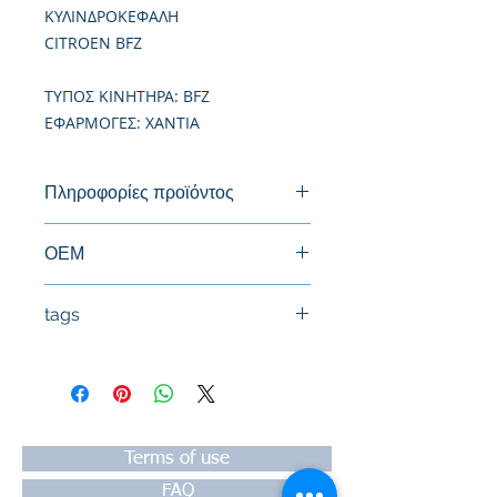
ΚΥΛΙΝΔΡΟΚΕΦΑΛΗ
CITROEN BFZ
TΥΠΟΣ ΚΙΝΗΤΗΡΑ: BFZ
ΕΦΑΡΜΟΓΕΣ: XANTIA
Πληροφορίες προϊόντος
Καινούργια Κυλινδροκεφαλή
ΟΕΜ
9463704080, 9464039388, 0200CE
tags
#Κεφαλή #Καπάκι μηχανής
#Κυλινδροκεφαλή #Κεφαλάρι
#TPTOPLINE
Terms of use
FAQ