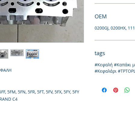
ΟΕΜ
0200GJ, 0200HX, 11
tags
#Κεφαλή #Καπάκι 
ΕΦΑΛΗ
#Κεφαλάρι #TPTOP
F, 5FM, 5FN, 5FR, 5FT, 5FV, 5FX, 5FY, 5FY
GRAND C4
Thessaloniki, 54628