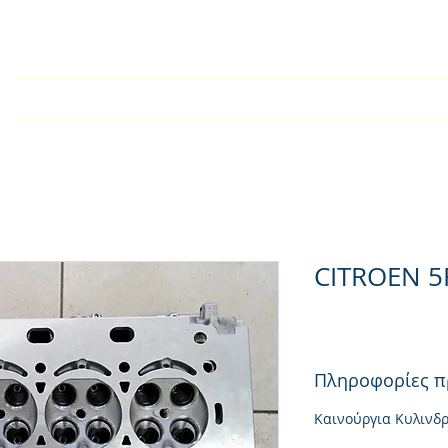
Home
Company
Kατάλογος
Products
Techn
CITROEN 5
Πληροφορίες π
Καινούργια Κυλινδ