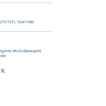
127577371, 753471080
μηχανής #Κυλινδροκεφαλή
LINE