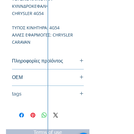
ΚΥΛΙΝΔΡΟΚΕΦΑΛΗ
CHRYSLER 4G54
TΥΠΟΣ ΚΙΝΗΤΗΡΑ: 4G54
ΑΛΛΕΣ ΕΦΑΡΜΟΓΕΣ: CHRYSLER
CARAVAN
Πληροφορίες προϊόντος
Καινούργια Κυλινδροκεφαλή
ΟΕΜ
MD026520-MD086520-MD311828
tags
#Κεφαλή #Καπάκι μηχανής
#Κυλινδροκεφαλή #Κεφαλάρι
#TPTOPLINE
Terms of use