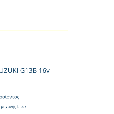
2310-550424
ical Section
Φορτιστές
Contact
UZUKI G13B 16v
ροϊόντος
 μηχανής-block