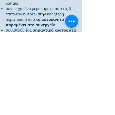
καπάκι
συν οι χαμένα μεροκαματα από τις 3-4
επιπλέον ημέρες (στην καλήτερη
περίτπωση) που
το αυτοκίνητο
παραμένει στο συνεργείο
συνιστούν ένα
σημαντικό κόστος στα
λειτουργικά έξοδα μίας επιχείρησης
Συνεπώς, η αγορά μίας καινούργιας
κεφαλής μπορεί να αποτελέσει την
πιο συμφέρουσα λύση
, λαμβάνοντας
υπόψη το κόστος, τον χρόνο και την
αποφυγή μελλοντικών προβλημάτων.
Στην
μπορείτε να παραλάβετε άμεσα την
καινούργια κεφαλή για την επισκευή του
κινητήρα σας μέσα από τον κατάλογο μας