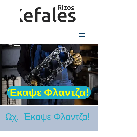
2310-550424
Έκαψε Φλαντζα!
Ωχ… Έκαψε Φλάντζα!